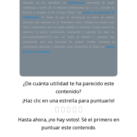
ubicados en los servidores de
GetResponse
(proveedor de email
marketing) a través de su empresa GetResponse Sp. z o.o., ubicada en
Polonia y acogida al EU Privacy Shield. Ver
política de privacidad de
GetResponse
. El hecho de que no introduzcas los datos de carácter
personal que aparecen en el formulario como obligatorios podrá tener
como consecuencia que no pueda atender tu solicitud. Podrás ejercer tus
derechos de acceso, rectificación, limitación y suprimir los datos en
Silvio@dualidad101217.com así como el derecho a presentar una
reclamación ante una autoridad de control. Puedes consultar la
información adicional y detallada sobre Protección de Datos en
nuestra
política de privacidad
.
¿De cuánta utilidad te ha parecido este
contenido?
¡Haz clic en una estrella para puntuarlo!
Hasta ahora, ¡no hay votos!. Sé el primero en
puntuar este contenido.