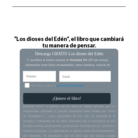
“Los dioses del Edén”, el libro que cambiará
tu manera de pensar.
Descarga GRATIS Los dioses del Edén
Y suscríbete al boletín semanal de
Dualidad 101 217
que incluye
información sobre libros recomendados, textos literarios, noticias de
actualidad y ofertas exclusivas de mi Web.
He leído y acepto la
política de privacidad
¡Quiero el libro!
Dualidad 101217 te informa que los datos de carácter personal que nos
proporciones rellenando el presente formulario serán tratados por Silvio
M. Rodríguez C., como responsable de esta web. La finalidad de la
recogida y tratamiento de los datos personales que te solicitamos es para
enviarte nuestras publicaciones, promociones de productos y/o servicios y
recursos exclusivos. La legitimación se realiza a través del consentimiento
del interesado. Te informamos que los datos que nos facilitas estarán