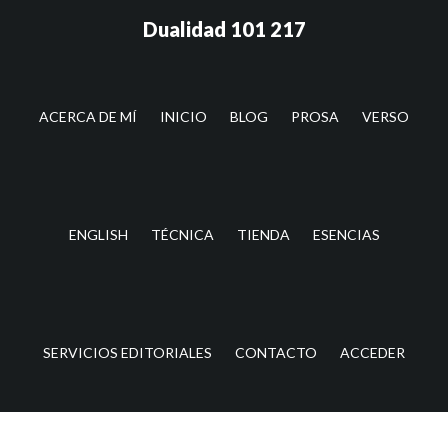
Saltar
Saltar
Dualidad 101 217
al
a
contenido
la
principal
barra
lateral
ACERCA DE MÍ
INICIO
BLOG
PROSA
VERSO
principal
ENGLISH
TÉCNICA
TIENDA
ESENCIAS
SERVICIOS EDITORIALES
CONTACTO
ACCEDER