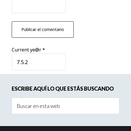
Current ye@r
*
Barra
ESCRIBE AQUÍ LO QUE ESTÁS BUSCANDO
lateral
Buscar
principal
en
esta
web