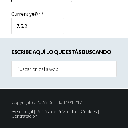
Current ye@r
*
Barra
ESCRIBE AQUÍ LO QUE ESTÁS BUSCANDO
lateral
Buscar
principal
en
esta
web
Copyright © 2026 Dualidad 101 217
Aviso Legal
|
Política de Privacidad
|
Cookies
|
Contratación