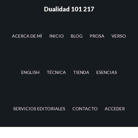
Saltar
Saltar
Dualidad 101 217
al
a
contenido
la
principal
barra
lateral
ACERCA DE MÍ
INICIO
BLOG
PROSA
VERSO
principal
ENGLISH
TÉCNICA
TIENDA
ESENCIAS
SERVICIOS EDITORIALES
CONTACTO
ACCEDER