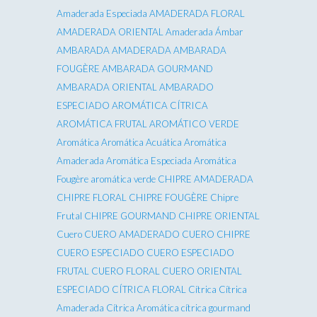
Amaderada Especiada
AMADERADA FLORAL
AMADERADA ORIENTAL
Amaderada Ámbar
AMBARADA AMADERADA
AMBARADA
FOUGÈRE
AMBARADA GOURMAND
AMBARADA ORIENTAL
AMBARADO
ESPECIADO
AROMÁTICA CÍTRICA
AROMÁTICA FRUTAL
AROMÁTICO VERDE
Aromática
Aromática Acuática
Aromática
Amaderada
Aromática Especiada
Aromática
Fougère
aromática verde
CHIPRE AMADERADA
CHIPRE FLORAL
CHIPRE FOUGÈRE
Chipre
Frutal
CHIPRE GOURMAND
CHIPRE ORIENTAL
Cuero
CUERO AMADERADO
CUERO CHIPRE
CUERO ESPECIADO
CUERO ESPECIADO
FRUTAL
CUERO FLORAL
CUERO ORIENTAL
ESPECIADO
CÍTRICA FLORAL
Cítrica
Cítrica
Amaderada
Cítrica Aromática
cítrica gourmand