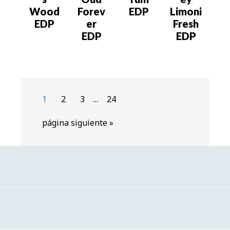
Wood
Forev
EDP
Limoni
EDP
er
Fresh
EDP
EDP
Páginas
Página
Página
Página
Página
1
2
3
…
24
intermedias
omitidas
Ir
página siguiente »
a
la
Barra
lateral
principal