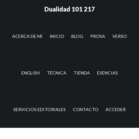
Saltar
Saltar
Dualidad 101 217
al
a
contenido
la
principal
barra
lateral
ACERCA DE MÍ
INICIO
BLOG
PROSA
VERSO
principal
ENGLISH
TÉCNICA
TIENDA
ESENCIAS
SERVICIOS EDITORIALES
CONTACTO
ACCEDER