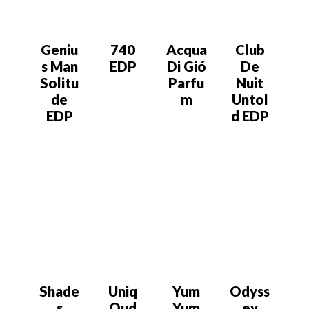
Geniu
740
Acqua
Club
s Man
EDP
Di Gió
De
Solitu
Parfu
Nuit
de
m
Untol
EDP
d EDP
Shade
Uniq
Yum
Odyss
s
Oud
Yum
ey