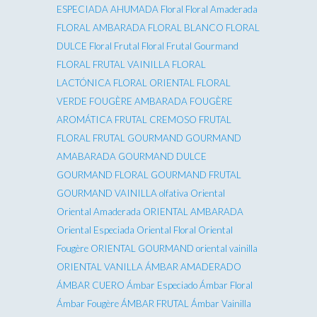
ESPECIADA AHUMADA
Floral
Floral Amaderada
FLORAL AMBARADA
FLORAL BLANCO
FLORAL
DULCE
Floral Frutal
Floral Frutal Gourmand
FLORAL FRUTAL VAINILLA
FLORAL
LACTÓNICA
FLORAL ORIENTAL
FLORAL
VERDE
FOUGÈRE AMBARADA
FOUGÈRE
AROMÁTICA
FRUTAL CREMOSO
FRUTAL
FLORAL
FRUTAL GOURMAND
GOURMAND
AMABARADA
GOURMAND DULCE
GOURMAND FLORAL
GOURMAND FRUTAL
GOURMAND VAINILLA
olfativa
Oriental
Oriental Amaderada
ORIENTAL AMBARADA
Oriental Especiada
Oriental Floral
Oriental
Fougère
ORIENTAL GOURMAND
oriental vainilla
ORIENTAL VANILLA
ÁMBAR AMADERADO
ÁMBAR CUERO
Ámbar Especiado
Ámbar Floral
Ámbar Fougère
ÁMBAR FRUTAL
Ámbar Vainilla