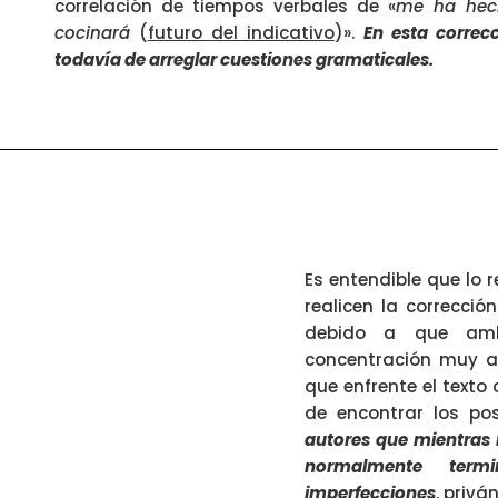
correlación de tiempos verbales de «
me ha hec
cocinará
(
futuro del indicativo
)».
En esta correc
todavía de arreglar cuestiones gramaticales.
Es entendible que lo
realicen la corrección
debido a que amba
concentración muy al
que enfrente el texto 
de encontrar los pos
autores que mientras m
normalmente term
imperfecciones
, priv