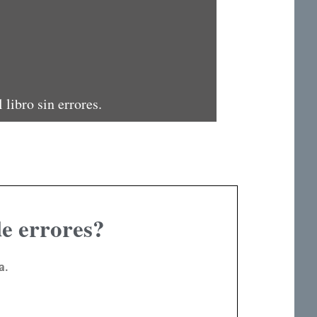
al libro sin errores.
de errores?
a.