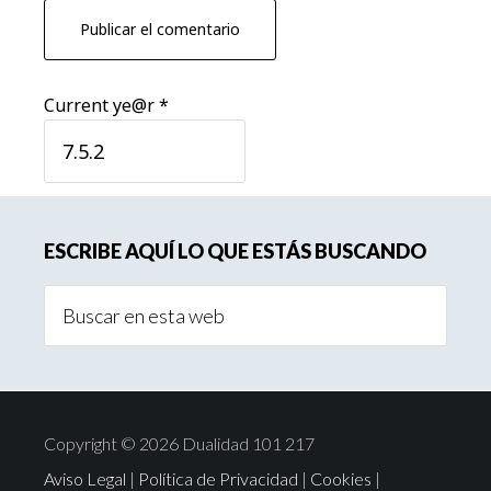
Current ye@r
*
Barra
ESCRIBE AQUÍ LO QUE ESTÁS BUSCANDO
lateral
Buscar
principal
en
esta
web
Copyright © 2026 Dualidad 101 217
Aviso Legal
|
Política de Privacidad
|
Cookies
|