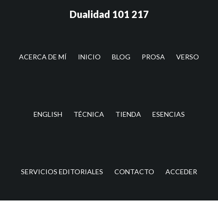
Saltar
Saltar
Dualidad 101 217
al
a
contenido
la
principal
barra
lateral
ACERCA DE MÍ
INICIO
BLOG
PROSA
VERSO
principal
ENGLISH
TÉCNICA
TIENDA
ESENCIAS
SERVICIOS EDITORIALES
CONTACTO
ACCEDER