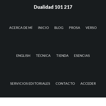
Saltar
Saltar
Dualidad 101 217
al
a
contenido
la
principal
barra
lateral
ACERCA DE MÍ
INICIO
BLOG
PROSA
VERSO
principal
ENGLISH
TÉCNICA
TIENDA
ESENCIAS
SERVICIOS EDITORIALES
CONTACTO
ACCEDER