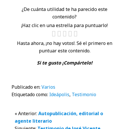
¿De cuánta utilidad te ha parecido este
contenido?
¡Haz clic en una estrella para puntuarlo!
Hasta ahora, ¡no hay votos!. Sé el primero en
puntuar este contenido.
Si te gusto ¡Compártelo!
Publicado en:
Varios
Etiquetado como:
Ideápolis
,
Testimonio
Interacciones
« Anterior:
Autopublicación, editorial o
agente literario
con
Siguiente:
Testimonio de José Vicente