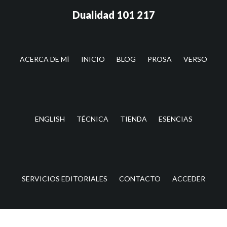
Saltar
Saltar
Dualidad 101 217
al
a
contenido
la
principal
barra
lateral
ACERCA DE MÍ
INICIO
BLOG
PROSA
VERSO
principal
ENGLISH
TÉCNICA
TIENDA
ESENCIAS
SERVICIOS EDITORIALES
CONTACTO
ACCEDER