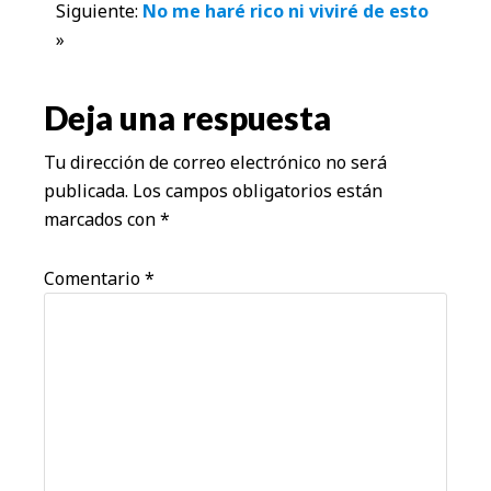
Siguiente:
No me haré rico ni viviré de esto
con
»
los
Deja una respuesta
lectores
Tu dirección de correo electrónico no será
publicada.
Los campos obligatorios están
marcados con
*
Comentario
*