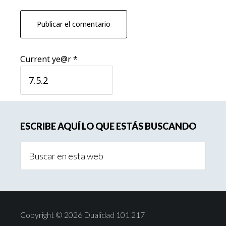
Current ye@r
*
Barra
ESCRIBE AQUÍ LO QUE ESTÁS BUSCANDO
lateral
Buscar
principal
en
esta
web
Copyright © 2026 Dualidad 101 217