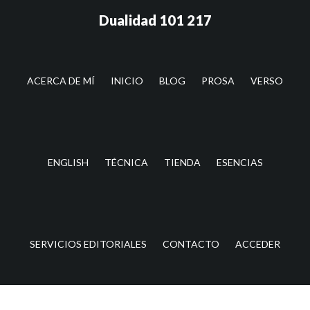
Saltar
Saltar
Dualidad 101 217
al
a
contenido
la
principal
barra
lateral
ACERCA DE MÍ
INICIO
BLOG
PROSA
VERSO
principal
ENGLISH
TÉCNICA
TIENDA
ESENCIAS
SERVICIOS EDITORIALES
CONTACTO
ACCEDER