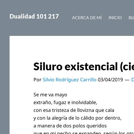
Saltar
Saltar
al
a
Dualidad 101 217
ACERCA DE MÍ
INICIO
BL
contenido
la
principal
barra
lateral
principal
Siluro existencial (ci
Por
Silvio Rodríguez Carrillo
03/04/2019
D
Se me va mayo
extraño, fugaz e inolvidable,
con esa tristeza de llovizna que cala
y con la alegría de lo cálido por dentro,
a manera de dos polos queridos
que en mi pecho se expanden, según los otr