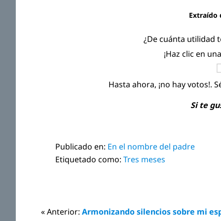
Extraído 
¿De cuánta utilidad 
¡Haz clic en un
Hasta ahora, ¡no hay votos!. S
Si te g
Publicado en:
En el nombre del padre
Etiquetado como:
Tres meses
Interacciones
« Anterior:
Armonizando silencios sobre mi es