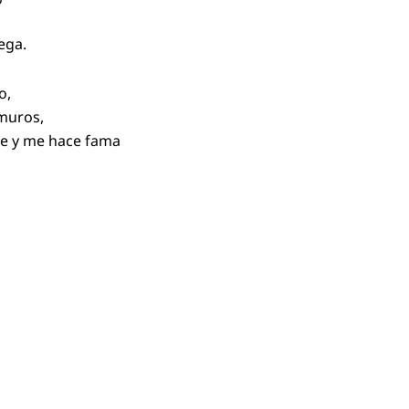
ega.
o,
 muros,
te y me hace fama