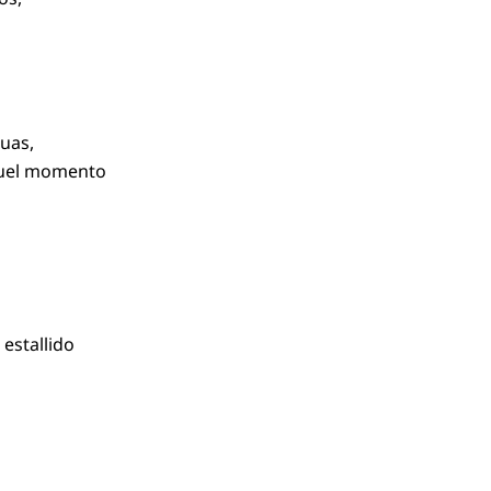
guas,
aquel momento
estallido
,