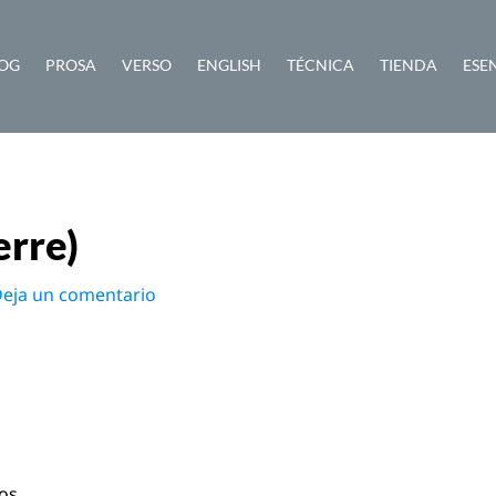
OG
PROSA
VERSO
ENGLISH
TÉCNICA
TIENDA
ESE
erre)
eja un comentario
os,