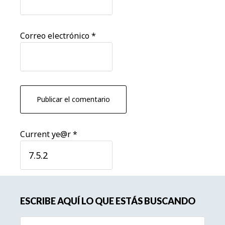
Correo electrónico
*
Current ye@r
*
Barra
ESCRIBE AQUÍ LO QUE ESTÁS BUSCANDO
lateral
Buscar