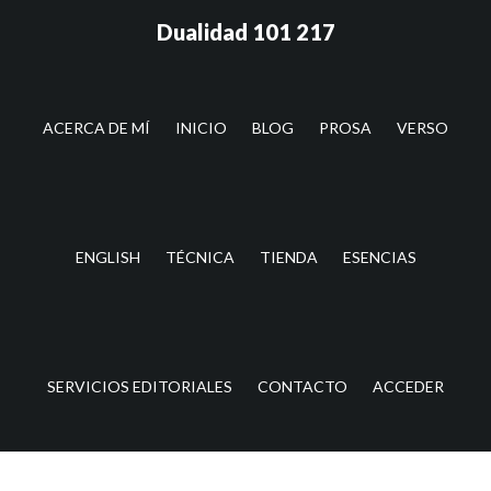
Saltar
Saltar
Dualidad 101 217
al
a
contenido
la
principal
barra
lateral
ACERCA DE MÍ
INICIO
BLOG
PROSA
VERSO
principal
ENGLISH
TÉCNICA
TIENDA
ESENCIAS
SERVICIOS EDITORIALES
CONTACTO
ACCEDER