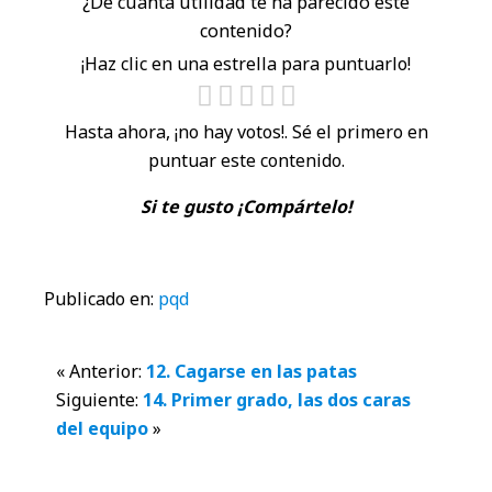
¿De cuánta utilidad te ha parecido este
contenido?
¡Haz clic en una estrella para puntuarlo!
Hasta ahora, ¡no hay votos!. Sé el primero en
puntuar este contenido.
Si te gusto ¡Compártelo!
Publicado en:
pqd
Interacciones
« Anterior:
12. Cagarse en las patas
Siguiente:
14. Primer grado, las dos caras
con
del equipo
»
los