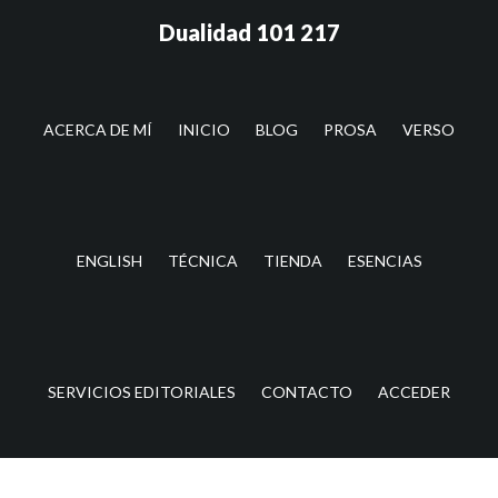
Saltar
Saltar
Dualidad 101 217
al
a
contenido
la
principal
barra
lateral
ACERCA DE MÍ
INICIO
BLOG
PROSA
VERSO
principal
ENGLISH
TÉCNICA
TIENDA
ESENCIAS
SERVICIOS EDITORIALES
CONTACTO
ACCEDER