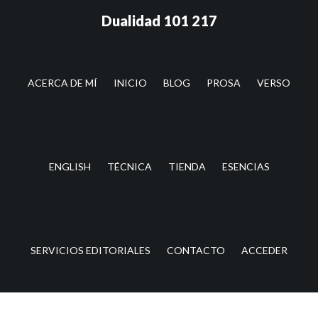
Saltar
Saltar
Dualidad 101 217
al
a
contenido
la
principal
barra
lateral
ACERCA DE MÍ
INICIO
BLOG
PROSA
VERSO
principal
ENGLISH
TÉCNICA
TIENDA
ESENCIAS
SERVICIOS EDITORIALES
CONTACTO
ACCEDER