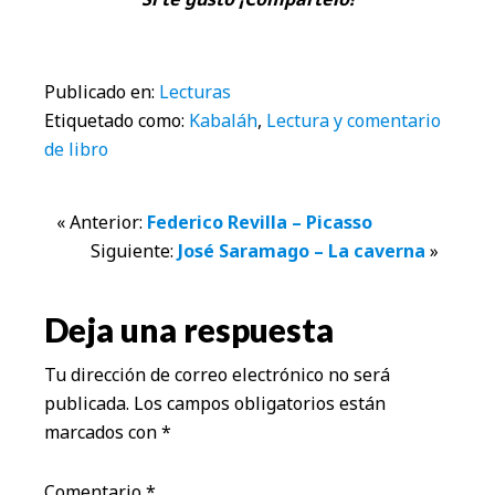
Publicado en:
Lecturas
Etiquetado como:
Kabaláh
,
Lectura y comentario
de libro
Interacciones
« Anterior:
Federico Revilla – Picasso
Siguiente:
José Saramago – La caverna
»
con
los
Deja una respuesta
lectores
Tu dirección de correo electrónico no será
publicada.
Los campos obligatorios están
marcados con
*
Comentario
*