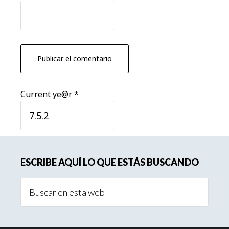
Current ye@r
*
Barra
ESCRIBE AQUÍ LO QUE ESTÁS BUSCANDO
lateral
Buscar
principal
en
esta
web