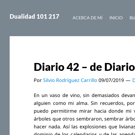
Saltar
Saltar
al
a
Dualidad 101 217
ACERCA DE MÍ
INICIO
BL
contenido
la
principal
barra
lateral
principal
Diario 42 – de Diario
Por
Silvio Rodríguez Carrillo
09/07/2019
D
En un vaso de vino, sin demasiados devane
alguien como mi alma. Sin recuerdos, po
puedo permitirme mirar hacia donde mi vi
árboles que otros sembraron, sembrar árbo
hacer nada. Así las explosiones que livia
dominio de los calendarios y de las agenda