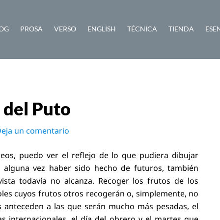
OG
PROSA
VERSO
ENGLISH
TÉCNICA
TIENDA
ESE
 del Puto
eja un comentario
os, puedo ver el reflejo de lo que pudiera dibujar
r alguna vez haber sido hecho de futuros, también
sta todavía no alcanza. Recoger los frutos de los
les cuyos frutos otros recogerán o, simplemente, no
nas anteceden a las que serán mucho más pesadas, el
s internacionales, el día del obrero y el martes que