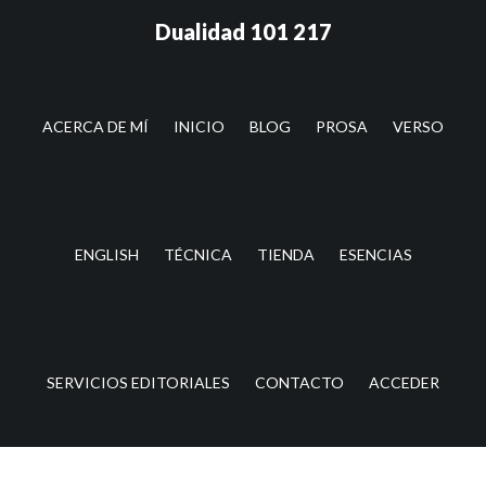
Saltar
Saltar
Dualidad 101 217
al
a
contenido
la
principal
barra
lateral
ACERCA DE MÍ
INICIO
BLOG
PROSA
VERSO
principal
ENGLISH
TÉCNICA
TIENDA
ESENCIAS
SERVICIOS EDITORIALES
CONTACTO
ACCEDER