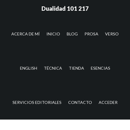
Saltar
Saltar
Dualidad 101 217
al
a
contenido
la
principal
barra
lateral
ACERCA DE MÍ
INICIO
BLOG
PROSA
VERSO
principal
ENGLISH
TÉCNICA
TIENDA
ESENCIAS
SERVICIOS EDITORIALES
CONTACTO
ACCEDER