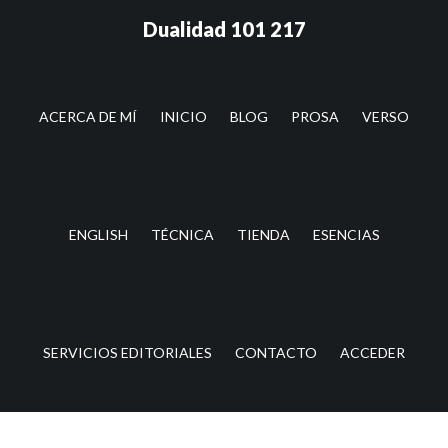
Saltar
Saltar
Dualidad 101 217
al
a
contenido
la
principal
barra
lateral
ACERCA DE MÍ
INICIO
BLOG
PROSA
VERSO
principal
ENGLISH
TÉCNICA
TIENDA
ESENCIAS
SERVICIOS EDITORIALES
CONTACTO
ACCEDER