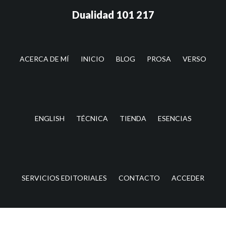
Saltar
Saltar
Dualidad 101 217
al
a
contenido
la
principal
barra
lateral
ACERCA DE MÍ
INICIO
BLOG
PROSA
VERSO
principal
ENGLISH
TÉCNICA
TIENDA
ESENCIAS
SERVICIOS EDITORIALES
CONTACTO
ACCEDER