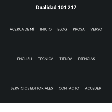
Saltar
Saltar
Dualidad 101 217
al
a
contenido
la
principal
barra
lateral
ACERCA DE MÍ
INICIO
BLOG
PROSA
VERSO
principal
ENGLISH
TÉCNICA
TIENDA
ESENCIAS
SERVICIOS EDITORIALES
CONTACTO
ACCEDER