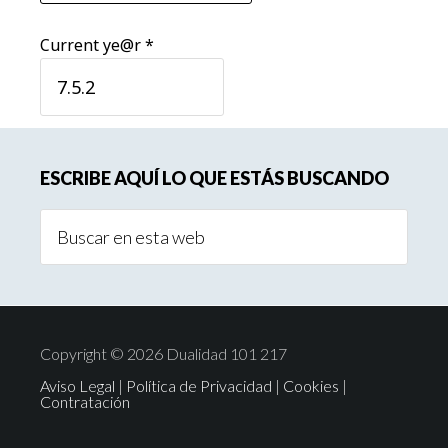
Current ye@r
*
Barra
ESCRIBE AQUÍ LO QUE ESTÁS BUSCANDO
lateral
Buscar
principal
en
esta
web
Copyright © 2026 Dualidad 101 217
Aviso Legal
|
Política de Privacidad
|
Cookies
|
Contratación