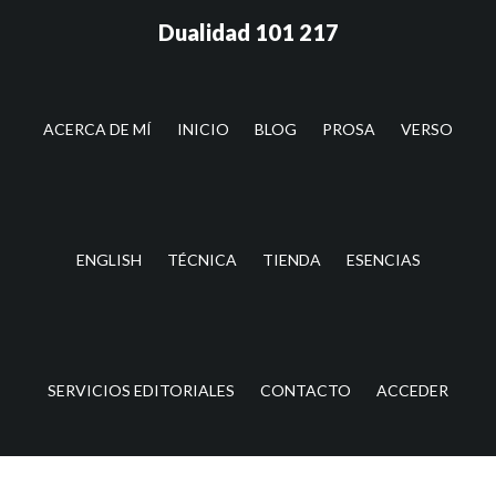
Saltar
Saltar
Dualidad 101 217
al
a
contenido
la
principal
barra
lateral
ACERCA DE MÍ
INICIO
BLOG
PROSA
VERSO
principal
ENGLISH
TÉCNICA
TIENDA
ESENCIAS
SERVICIOS EDITORIALES
CONTACTO
ACCEDER