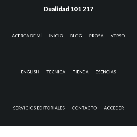
Saltar
Saltar
Dualidad 101 217
al
a
contenido
la
principal
barra
lateral
ACERCA DE MÍ
INICIO
BLOG
PROSA
VERSO
principal
ENGLISH
TÉCNICA
TIENDA
ESENCIAS
SERVICIOS EDITORIALES
CONTACTO
ACCEDER