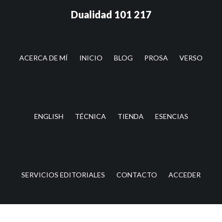
Saltar
Saltar
Dualidad 101 217
al
a
contenido
la
principal
barra
lateral
ACERCA DE MÍ
INICIO
BLOG
PROSA
VERSO
principal
ENGLISH
TÉCNICA
TIENDA
ESENCIAS
SERVICIOS EDITORIALES
CONTACTO
ACCEDER