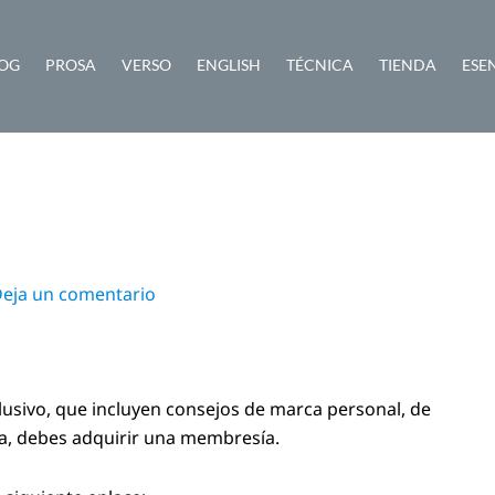
OG
PROSA
VERSO
ENGLISH
TÉCNICA
TIENDA
ESE
eja un comentario
lusivo, que incluyen consejos de marca personal, de
ra, debes adquirir una membresía.