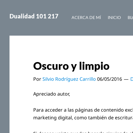
Saltar
Saltar
al
a
Dualidad 101 217
ACERCA DE MÍ
INICIO
BL
contenido
la
principal
barra
lateral
principal
Oscuro y limpio
Por
Silvio Rodríguez Carrillo
06/05/2016
D
Apreciado autor,
Para acceder a las páginas de contenido exc
marketing digital, como también de escritu