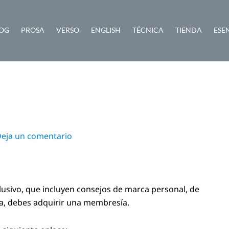
OG
PROSA
VERSO
ENGLISH
TÉCNICA
TIENDA
ESE
eja un comentario
lusivo, que incluyen consejos de marca personal, de
ra, debes adquirir una membresía.