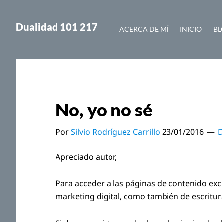
Saltar
Saltar
al
a
Dualidad 101 217
ACERCA DE MÍ
INICIO
BL
contenido
la
principal
barra
lateral
principal
No, yo no sé
Por
Silvio Rodríguez Carrillo
23/01/2016
D
Apreciado autor,
Para acceder a las páginas de contenido exc
marketing digital, como también de escritu