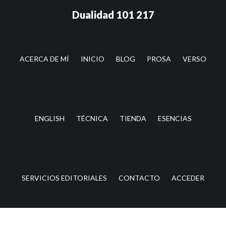
Saltar
Saltar
Dualidad 101 217
al
a
contenido
la
principal
barra
lateral
ACERCA DE MÍ
INICIO
BLOG
PROSA
VERSO
principal
ENGLISH
TÉCNICA
TIENDA
ESENCIAS
SERVICIOS EDITORIALES
CONTACTO
ACCEDER