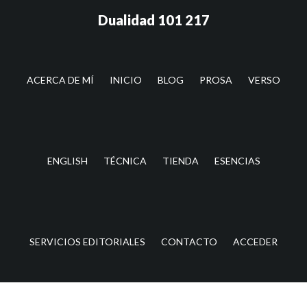
Saltar
Saltar
Dualidad 101 217
al
a
contenido
la
principal
barra
lateral
ACERCA DE MÍ
INICIO
BLOG
PROSA
VERSO
principal
ENGLISH
TÉCNICA
TIENDA
ESENCIAS
SERVICIOS EDITORIALES
CONTACTO
ACCEDER