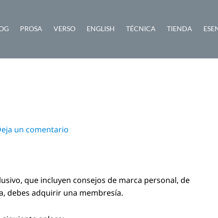
OG
PROSA
VERSO
ENGLISH
TÉCNICA
TIENDA
ESE
eja un comentario
lusivo, que incluyen consejos de marca personal, de
ra, debes adquirir una membresía.