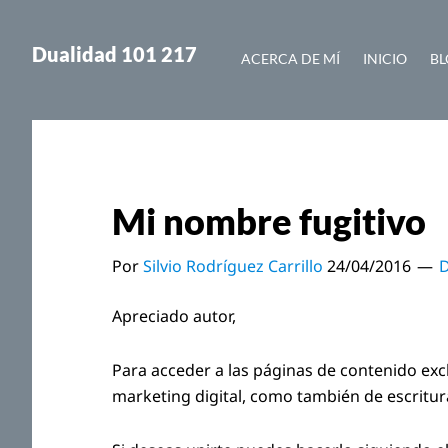
Saltar
Saltar
al
a
Dualidad 101 217
ACERCA DE MÍ
INICIO
BL
contenido
la
principal
barra
lateral
principal
Mi nombre fugitivo
Por
Silvio Rodríguez Carrillo
24/04/2016
D
Apreciado autor,
Para acceder a las páginas de contenido exc
marketing digital, como también de escritu