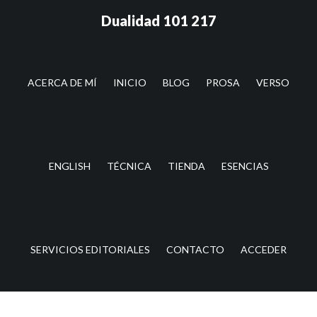
Saltar
Saltar
Dualidad 101 217
al
a
contenido
la
principal
barra
lateral
ACERCA DE MÍ
INICIO
BLOG
PROSA
VERSO
principal
ENGLISH
TÉCNICA
TIENDA
ESENCIAS
SERVICIOS EDITORIALES
CONTACTO
ACCEDER