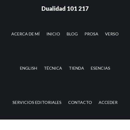
Saltar
Saltar
Dualidad 101 217
al
a
contenido
la
principal
barra
lateral
ACERCA DE MÍ
INICIO
BLOG
PROSA
VERSO
principal
ENGLISH
TÉCNICA
TIENDA
ESENCIAS
SERVICIOS EDITORIALES
CONTACTO
ACCEDER