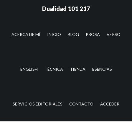
Saltar
Saltar
Dualidad 101 217
al
a
contenido
la
principal
barra
lateral
ACERCA DE MÍ
INICIO
BLOG
PROSA
VERSO
principal
ENGLISH
TÉCNICA
TIENDA
ESENCIAS
SERVICIOS EDITORIALES
CONTACTO
ACCEDER