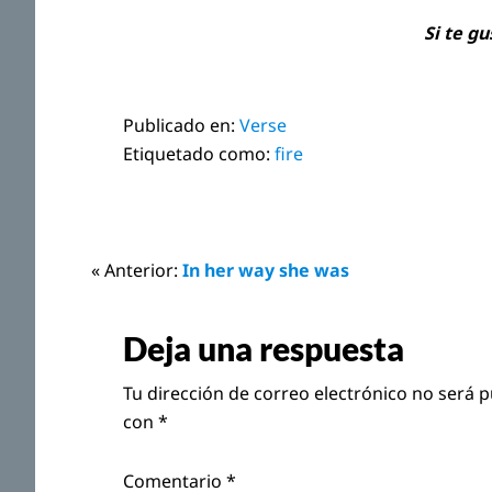
Si te g
Publicado en:
Verse
Etiquetado como:
fire
Interacciones
« Anterior:
In her way she was
con
Deja una respuesta
los
Tu dirección de correo electrónico no será p
lectores
con
*
Comentario
*