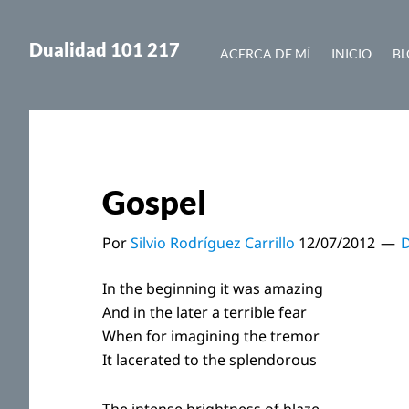
Saltar
Saltar
al
a
Dualidad 101 217
ACERCA DE MÍ
INICIO
BL
contenido
la
principal
barra
lateral
principal
Gospel
Por
Silvio Rodríguez Carrillo
12/07/2012
D
In the beginning it was amazing
And in the later a terrible fear
When for imagining the tremor
It lacerated to the splendorous