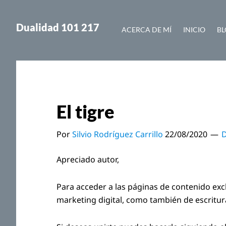
Saltar
Saltar
al
a
Dualidad 101 217
ACERCA DE MÍ
INICIO
BL
contenido
la
principal
barra
lateral
principal
El tigre
Por
Silvio Rodríguez Carrillo
22/08/2020
D
Apreciado autor,
Para acceder a las páginas de contenido exc
marketing digital, como también de escritu