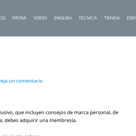
OG
PROSA
VERSO
ENGLISH
TÉCNICA
TIENDA
ESE
eja un comentario
lusivo, que incluyen consejos de marca personal, de
ra, debes adquirir una membresía.