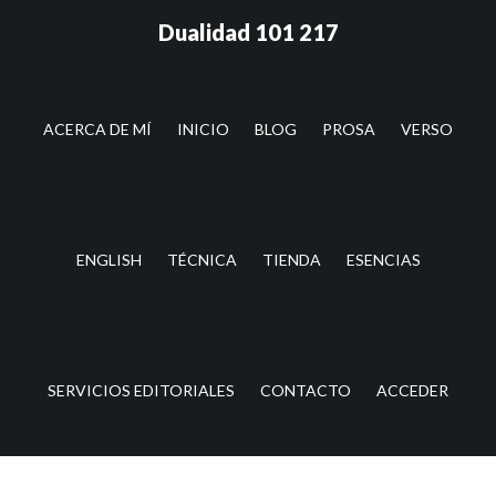
Saltar
Saltar
Dualidad 101 217
al
a
contenido
la
principal
barra
lateral
ACERCA DE MÍ
INICIO
BLOG
PROSA
VERSO
principal
ENGLISH
TÉCNICA
TIENDA
ESENCIAS
SERVICIOS EDITORIALES
CONTACTO
ACCEDER