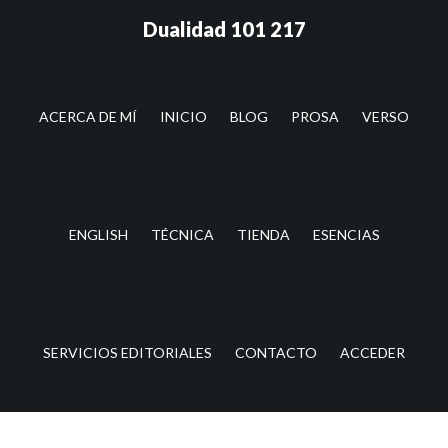
Saltar
Saltar
Dualidad 101 217
al
a
contenido
la
principal
barra
lateral
ACERCA DE MÍ
INICIO
BLOG
PROSA
VERSO
principal
ENGLISH
TÉCNICA
TIENDA
ESENCIAS
SERVICIOS EDITORIALES
CONTACTO
ACCEDER