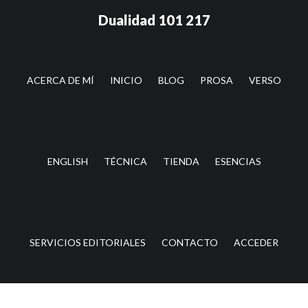
Saltar
Saltar
Dualidad 101 217
al
a
contenido
la
principal
barra
lateral
ACERCA DE MÍ
INICIO
BLOG
PROSA
VERSO
principal
ENGLISH
TÉCNICA
TIENDA
ESENCIAS
SERVICIOS EDITORIALES
CONTACTO
ACCEDER