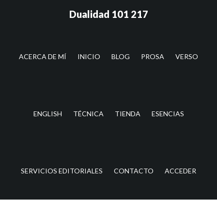
Saltar
Saltar
Dualidad 101 217
al
a
contenido
la
principal
barra
lateral
ACERCA DE MÍ
INICIO
BLOG
PROSA
VERSO
principal
ENGLISH
TÉCNICA
TIENDA
ESENCIAS
SERVICIOS EDITORIALES
CONTACTO
ACCEDER