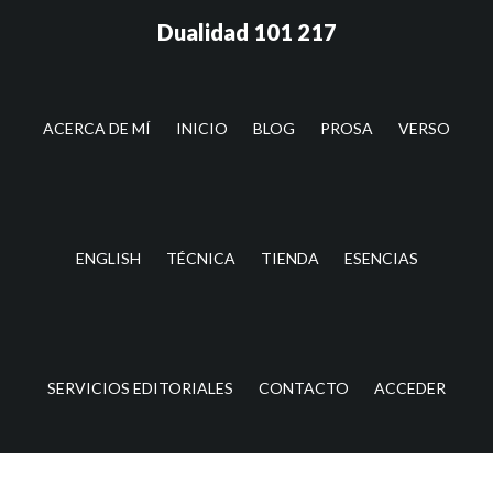
Saltar
Saltar
Dualidad 101 217
al
a
contenido
la
principal
barra
lateral
ACERCA DE MÍ
INICIO
BLOG
PROSA
VERSO
principal
ENGLISH
TÉCNICA
TIENDA
ESENCIAS
SERVICIOS EDITORIALES
CONTACTO
ACCEDER