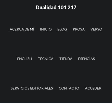
Saltar
Saltar
Dualidad 101 217
al
a
contenido
la
principal
barra
lateral
ACERCA DE MÍ
INICIO
BLOG
PROSA
VERSO
principal
ENGLISH
TÉCNICA
TIENDA
ESENCIAS
SERVICIOS EDITORIALES
CONTACTO
ACCEDER