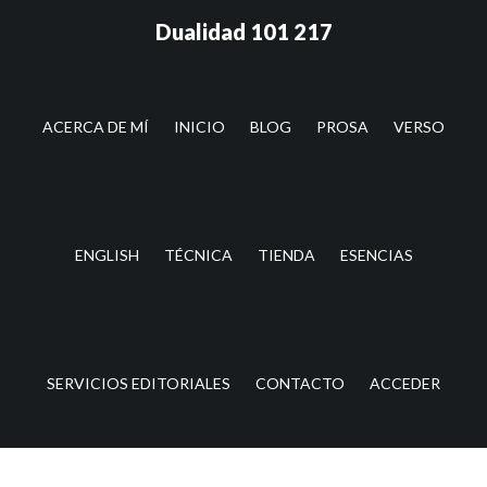
Saltar
Saltar
Dualidad 101 217
al
a
contenido
la
principal
barra
lateral
ACERCA DE MÍ
INICIO
BLOG
PROSA
VERSO
principal
ENGLISH
TÉCNICA
TIENDA
ESENCIAS
SERVICIOS EDITORIALES
CONTACTO
ACCEDER