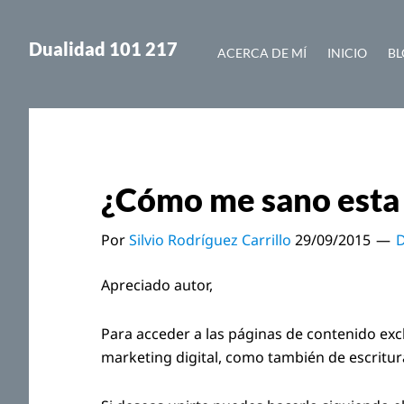
Saltar
Saltar
al
a
Dualidad 101 217
ACERCA DE MÍ
INICIO
BL
contenido
la
principal
barra
lateral
principal
¿Cómo me sano esta 
Por
Silvio Rodríguez Carrillo
29/09/2015
D
Apreciado autor,
Para acceder a las páginas de contenido exc
marketing digital, como también de escritu