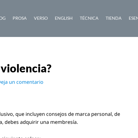
OG
PROSA
VERSO
ENGLISH
TÉCNICA
TIENDA
ESE
violencia?
eja un comentario
lusivo, que incluyen consejos de marca personal, de
ra, debes adquirir una membresía.