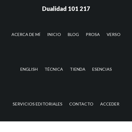
Saltar
Saltar
Dualidad 101 217
al
a
contenido
la
principal
barra
lateral
ACERCA DE MÍ
INICIO
BLOG
PROSA
VERSO
principal
ENGLISH
TÉCNICA
TIENDA
ESENCIAS
SERVICIOS EDITORIALES
CONTACTO
ACCEDER