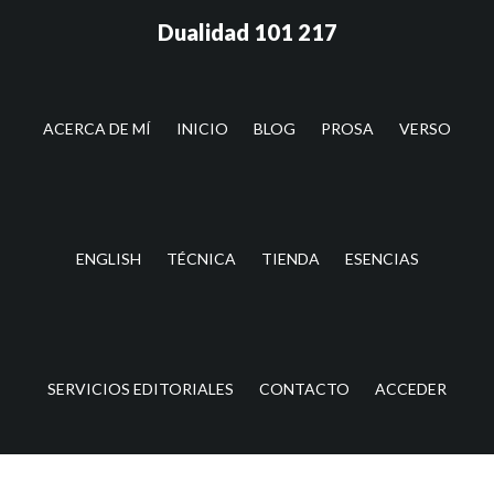
Saltar
Dualidad 101 217
al
contenido
principal
ACERCA DE MÍ
INICIO
BLOG
PROSA
VERSO
ENGLISH
TÉCNICA
TIENDA
ESENCIAS
SERVICIOS EDITORIALES
CONTACTO
ACCEDER