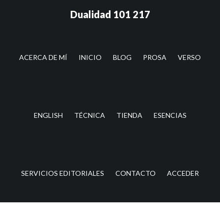
Saltar
Saltar
Dualidad 101 217
al
a
contenido
la
principal
barra
lateral
ACERCA DE MÍ
INICIO
BLOG
PROSA
VERSO
principal
ENGLISH
TÉCNICA
TIENDA
ESENCIAS
SERVICIOS EDITORIALES
CONTACTO
ACCEDER