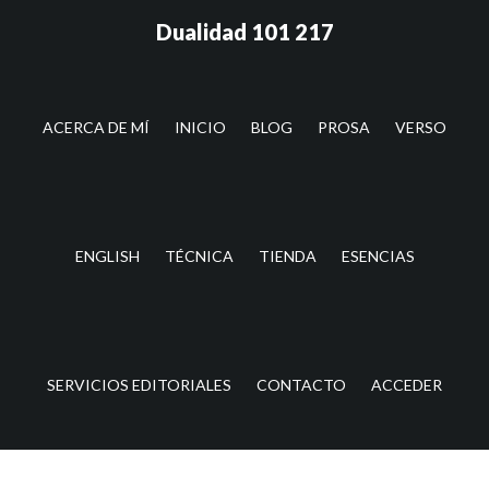
Saltar
Saltar
Dualidad 101 217
al
a
contenido
la
principal
barra
lateral
ACERCA DE MÍ
INICIO
BLOG
PROSA
VERSO
principal
ENGLISH
TÉCNICA
TIENDA
ESENCIAS
SERVICIOS EDITORIALES
CONTACTO
ACCEDER