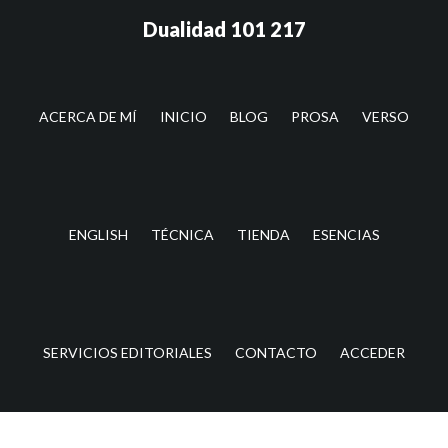
Saltar
Saltar
Dualidad 101 217
al
a
contenido
la
principal
barra
lateral
ACERCA DE MÍ
INICIO
BLOG
PROSA
VERSO
principal
ENGLISH
TÉCNICA
TIENDA
ESENCIAS
SERVICIOS EDITORIALES
CONTACTO
ACCEDER