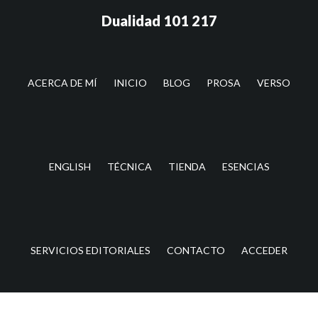
Saltar
Saltar
Dualidad 101 217
al
a
contenido
la
principal
barra
lateral
ACERCA DE MÍ
INICIO
BLOG
PROSA
VERSO
principal
ENGLISH
TÉCNICA
TIENDA
ESENCIAS
SERVICIOS EDITORIALES
CONTACTO
ACCEDER