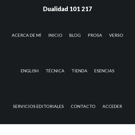
Saltar
Saltar
Dualidad 101 217
al
a
contenido
la
principal
barra
lateral
ACERCA DE MÍ
INICIO
BLOG
PROSA
VERSO
principal
ENGLISH
TÉCNICA
TIENDA
ESENCIAS
SERVICIOS EDITORIALES
CONTACTO
ACCEDER