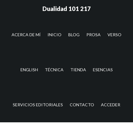
Saltar
Saltar
Dualidad 101 217
al
a
contenido
la
principal
barra
lateral
ACERCA DE MÍ
INICIO
BLOG
PROSA
VERSO
principal
ENGLISH
TÉCNICA
TIENDA
ESENCIAS
SERVICIOS EDITORIALES
CONTACTO
ACCEDER