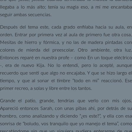
llegaba a lo más alto; tenía su magia eso, a mí me encantaba
seguir ambas secuencias.
Después del tema este, cada grado enfilaba hacia su aula, en
orden. Entrar por primera vez al aula de primero fue otra cosa.
Mesitas de hierro y fórmica, y no las de madera pintadas con
colores de mierda del preescolar. Otro ambiente, otra luz.
Entonces reparé en nuestra profe – como En un toque eléctrico
-, era de nuevo Kija. No lo entendí, pero lo acepté, aunque
recuerdo que sentí que algo no encajaba. Y que se hizo largo el
tiempo, y que al sonar el timbre “todo en mí” reaccionó. Ese
primer recreo, a solas y libre entre los tantos.
Grande el patio, grande, tendrías que verlo con mis ojos.
Apareció entonces Sarah, con unas pibas ahí, por detrás de su
hombro, como analizando y diciendo “¿es este?”, y ella con esa
sonrisa de “boludo, vos tranquilo que yo manejo el tema”, como
rescatándome sin que yo siquiera pudiera enterarme de que