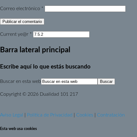
Correo electrónico
*
Current ye@r
*
Barra lateral principal
Escribe aquí lo que estás buscando
Buscar en esta web
Copyright © 2026 Dualidad 101 217
Aviso Legal
|
Política de Privacidad
|
Cookies
|
Contratación
Esta web usa cookies