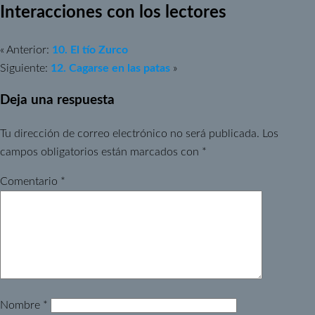
Interacciones con los lectores
« Anterior:
10. El tío Zurco
Siguiente:
12. Cagarse en las patas
»
Deja una respuesta
Tu dirección de correo electrónico no será publicada.
Los
campos obligatorios están marcados con
*
Comentario
*
Nombre
*